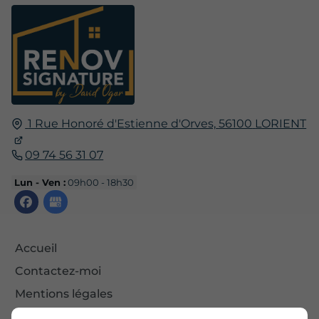
1 Rue Honoré d'Estienne d'Orves,
56100
LORIENT
09 74 56 31 07
Lun - Ven :
09h00 - 18h30
Accueil
Contactez-moi
Mentions légales
Plan du site