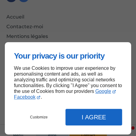
Accueil
Contactez-moi
Mentions légales
Plan du site
Your privacy is our priority
We use Cookies to improve user experience by
Haut de page
personalising content and ads, as well as
analyzing traffic and optimizing social networks
functionalities. By clicking "I Agree" you consent to
the use of Cookies from our providers
Google
Facebook
.
I AGREE
Customize
Menu
Infos
Contact